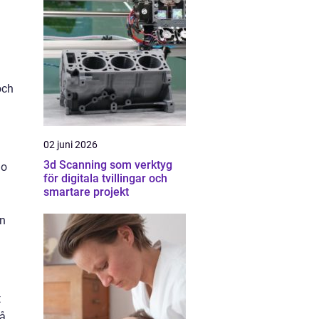
och
02 juni 2026
3d Scanning som verktyg
do
för digitala tvillingar och
smartare projekt
en
t
få