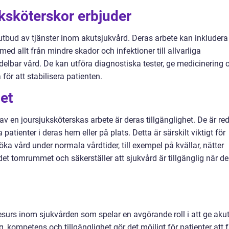
ksköterskor erbjuder
 utbud av tjänster inom akutsjukvård. Deras arbete kan inkludera
ed allt från mindre skador och infektioner till allvarliga
elbar vård. De kan utföra diagnostiska tester, ge medicinering 
ör att stabilisera patienten.
het
v en joursjuksköterskas arbete är deras tillgänglighet. De är re
atienter i deras hem eller på plats. Detta är särskilt viktigt för
öka vård under normala vårdtider, till exempel på kvällar, nätter
 det tomrummet och säkerställer att sjukvård är tillgänglig när d
esurs inom sjukvården som spelar en avgörande roll i att ge aku
, kompetens och tillgänglighet gör det möjligt för patienter att 