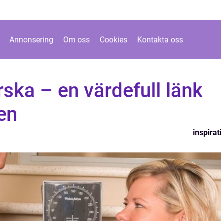
Annonsering
Om oss
Cookies
Kontakta oss
ska – en värdefull länk
en
inspirat