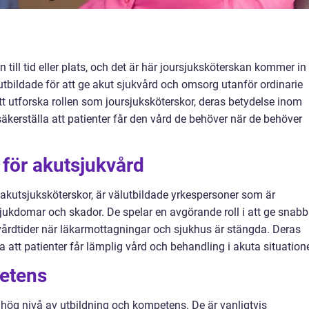
ill tid eller plats, och det är här joursjuksköterskan kommer in 
utbildade för att ge akut sjukvård och omsorg utanför ordinarie
att utforska rollen som joursjuksköterskor, deras betydelse inom
 säkerställa att patienter får den vård de behöver när de behöver
 för akutsjukvård
akutsjuksköterskor, är välutbildade yrkespersoner som är
sjukdomar och skador. De spelar en avgörande roll i att ge snabb
 vårdtider när läkarmottagningar och sjukhus är stängda. Deras
a att patienter får lämplig vård och behandling i akuta situatione
etens
hög nivå av utbildning och kompetens. De är vanligtvis