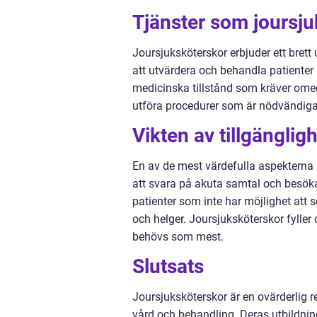
Tjänster som joursju
Joursjuksköterskor erbjuder ett brett
att utvärdera och behandla patienter m
medicinska tillstånd som kräver omed
utföra procedurer som är nödvändiga f
Vikten av tillgänglig
En av de mest värdefulla aspekterna a
att svara på akuta samtal och besöka p
patienter som inte har möjlighet att s
och helger. Joursjuksköterskor fyller
behövs som mest.
Slutsats
Joursjuksköterskor är en ovärderlig r
vård och behandling. Deras utbildning