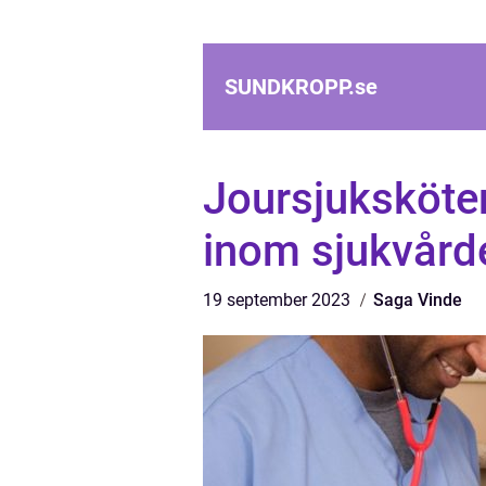
SUNDKROPP.
se
Joursjuksköter
inom sjukvård
19 september 2023
Saga Vinde