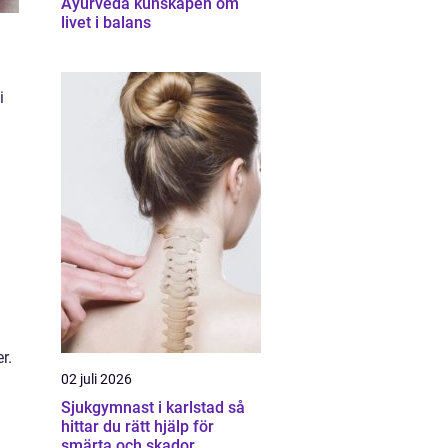
Ayurveda kunskapen om
livet i balans
i
r.
02 juli 2026
Sjukgymnast i karlstad så
hittar du rätt hjälp för
smärta och skador