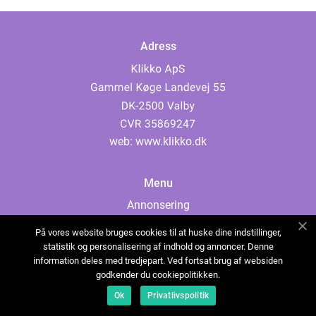
Adress
web:
www.klikko.dk
Menu
Annonsering
Om oss
På vores website bruges cookies til at huske dine indstillinger,
Cookies
statistik og personalisering af indhold og annoncer. Denne
information deles med tredjepart. Ved fortsat brug af websiden
Kontakta oss
godkender du cookiepolitikken.
Sitemap
Ok
Privatlivspolitik