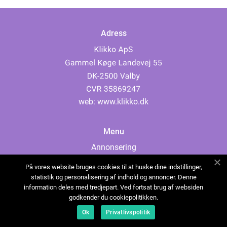
Adress
web:
www.klikko.dk
Menu
Annonsering
Om oss
På vores website bruges cookies til at huske dine indstillinger,
Cookies
statistik og personalisering af indhold og annoncer. Denne
information deles med tredjepart. Ved fortsat brug af websiden
Kontakta oss
godkender du cookiepolitikken.
Sitemap
Ok
Privatlivspolitik