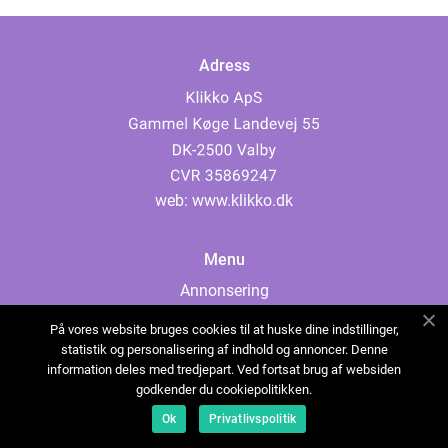
Adress
web:
www.klikko.dk
Menu
Annonsering
Om oss
På vores website bruges cookies til at huske dine indstillinger,
Cookies
statistik og personalisering af indhold og annoncer. Denne
information deles med tredjepart. Ved fortsat brug af websiden
Kontakta oss
godkender du cookiepolitikken.
Sitemap
Ok
Privatlivspolitik