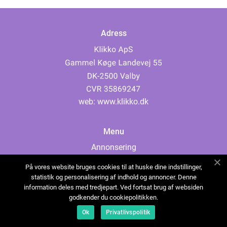
Adress
web:
www.klikko.dk
Menu
Annonsering
Om oss
På vores website bruges cookies til at huske dine indstillinger,
Cookies
statistik og personalisering af indhold og annoncer. Denne
information deles med tredjepart. Ved fortsat brug af websiden
Kontakta oss
godkender du cookiepolitikken.
Sitemap
Ok
Privatlivspolitik