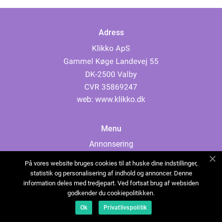
Adress
web:
www.klikko.dk
Menu
Annonsering
Om oss
På vores website bruges cookies til at huske dine indstillinger,
Cookies
statistik og personalisering af indhold og annoncer. Denne
information deles med tredjepart. Ved fortsat brug af websiden
Kontakta oss
godkender du cookiepolitikken.
Sitemap
Ok
Privatlivspolitik